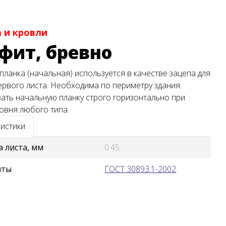
 и кровли
фит, бревно
планка (начальная) используется в качестве зацепа для
рвого листа. Необходима по периметру здания.
ать начальную планку строго горизонтально при
овня любого типа.
истики
 листа, мм
0.45
нты
ГОСТ 30893.1-2002